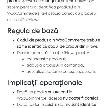
produs
. Acesta este
singurul criteriu
utilizat de
sistem pentru a identifica produsul din
WooCommerce și a-l asocia corect cu produsul
existent în iFlows.
Regula de bază
Codul de produs din WooCommerce trebuie
să fie identic cu codul de produs din iFlows
.
Doar în această situație iFlows poate:
recunoaște produsul;
adăuga produsul în comandă;
actualiza stocurile corespunzătoare.
Implicații operaționale
Dacă un produs
nu are cod
în
WooCommerce, acesta
nu poate fi corelat
.
Dacă codurile există, dar
nu sunt identice