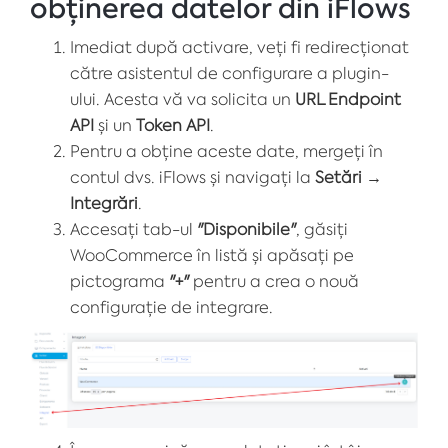
obținerea datelor din iFlows
Imediat după activare, veți fi redirecționat
către asistentul de configurare a plugin-
ului. Acesta vă va solicita un
URL Endpoint
API
și un
Token API
.
Pentru a obține aceste date, mergeți în
contul dvs. iFlows și navigați la
Setări
→
Integrări
.
Accesați tab-ul
"Disponibile"
, găsiți
WooCommerce în listă și apăsați pe
pictograma
"+"
pentru a crea o nouă
configurație de integrare.