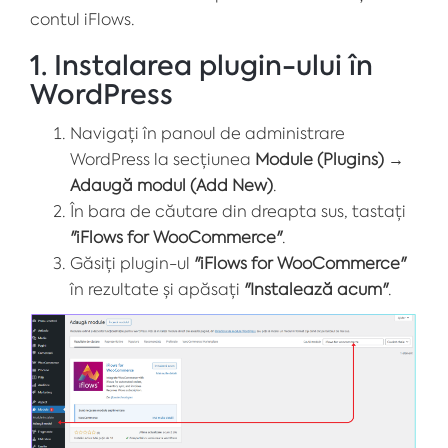
contul iFlows.
1. Instalarea plugin-ului în
WordPress
Navigați în panoul de administrare
WordPress la secțiunea
Module (Plugins)
→
Adaugă modul (Add New)
.
În bara de căutare din dreapta sus, tastați
"iFlows for WooCommerce"
.
Găsiți plugin-ul
"iFlows for WooCommerce"
în rezultate și apăsați
"Instalează acum"
.