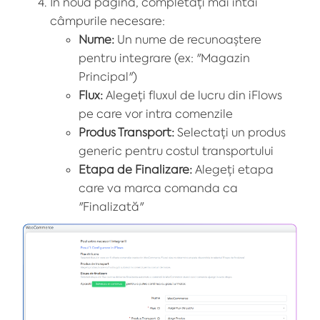
În noua pagină, completați mai întâi
câmpurile necesare:
Nume:
Un nume de recunoaștere
pentru integrare (ex: "Magazin
Principal")
Flux:
Alegeți fluxul de lucru din iFlows
pe care vor intra comenzile
Produs Transport:
Selectați un produs
generic pentru costul transportului
Etapa de Finalizare:
Alegeți etapa
care va marca comanda ca
"Finalizată"