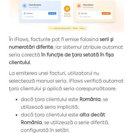
În iFlows, facturile pot fi emise folosind
serii și
numerotări diferite
, iar sistemul atribuie automat
seria corectă
în funcție de țara setată în fișa
clientului
.
La emiterea unei facturi, utilizatorul nu
selectează manual seria. iFlows verifică automat
țara clientului și aplică seria corespunzătoare:
dacă țara clientului este
România
, se
utilizează seria implicită;
dacă țara clientului este
alta decât
România
, se utilizează o serie diferită,
configurată în setări.