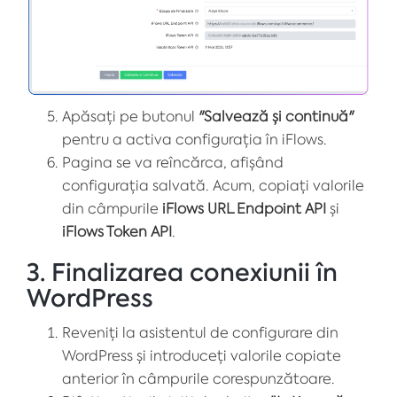
Apăsați pe butonul
"Salvează și continuă"
pentru a activa configurația în iFlows.
Pagina se va reîncărca, afișând
configurația salvată. Acum, copiați valorile
din câmpurile
iFlows URL Endpoint API
și
iFlows Token API
.
3. Finalizarea conexiunii în
WordPress
Reveniți la asistentul de configurare din
WordPress și introduceți valorile copiate
anterior în câmpurile corespunzătoare.