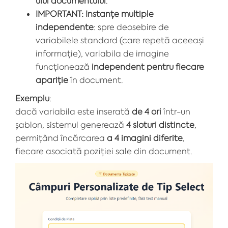
ului documentului
.
IMPORTANT: Instanțe multiple
independente
: spre deosebire de
variabilele standard (care repetă aceeași
informație), variabila de imagine
funcționează
independent pentru fiecare
apariție
în document.
Exemplu
:
dacă variabila este inserată
de 4 ori
într-un
șablon, sistemul generează
4 sloturi distincte
,
permițând încărcarea
a 4 imagini diferite
,
fiecare asociată poziției sale din document.