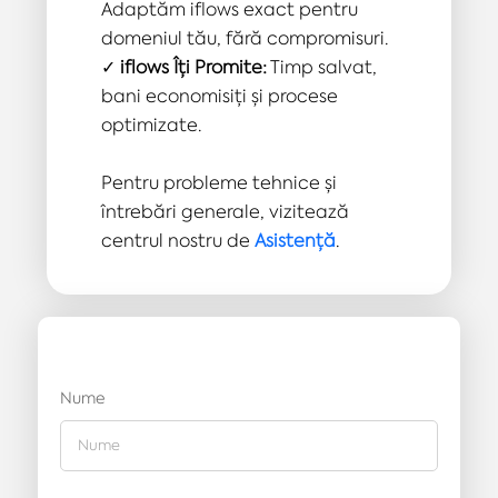
Adaptăm iflows exact pentru
domeniul tău, fără compromisuri.
✓
iflows Îți Promite:
Timp salvat,
bani economisiți și procese
optimizate.
Pentru probleme tehnice și
întrebări generale,
vizitează
centrul nostru de
Asistență
Cere
Nume
Pret