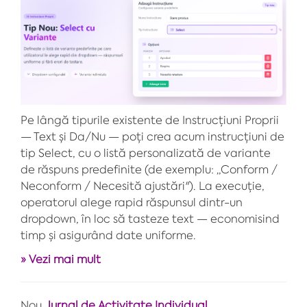
Pe lângă tipurile existente de Instrucțiuni Proprii
— Text și Da/Nu — poți crea acum instrucțiuni de
tip Select, cu o listă personalizată de variante
de răspuns predefinite (de exemplu: „Conform /
Neconform / Necesită ajustări"). La execuție,
operatorul alege rapid răspunsul dintr-un
dropdown, în loc să tasteze text — economisind
timp și asigurând date uniforme.
» Vezi mai mult
Nou
Jurnal de Activitate Individual