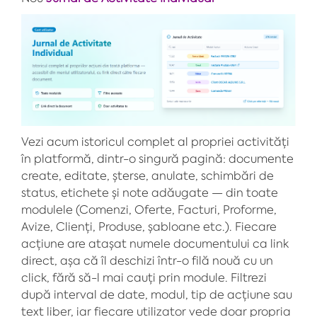
Vezi acum istoricul complet al propriei activități
în platformă, dintr-o singură pagină: documente
create, editate, șterse, anulate, schimbări de
status, etichete și note adăugate — din toate
modulele (Comenzi, Oferte, Facturi, Proforme,
Avize, Clienți, Produse, șabloane etc.). Fiecare
acțiune are atașat numele documentului ca link
direct, așa că îl deschizi într-o filă nouă cu un
click, fără să-l mai cauți prin module. Filtrezi
după interval de date, modul, tip de acțiune sau
text liber, iar fiecare utilizator vede doar propria