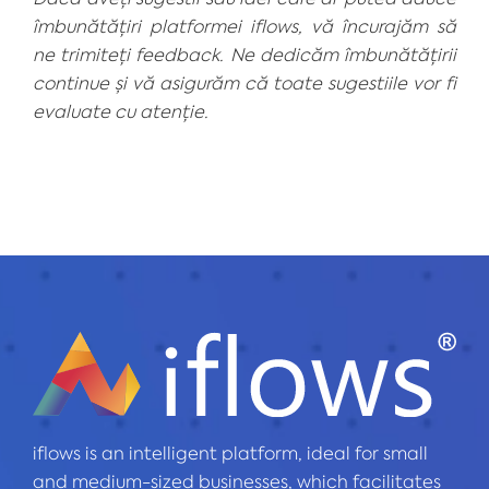
îmbunătățiri platformei iflows, vă încurajăm să
ne trimiteți feedback. Ne dedicăm îmbunătățirii
continue și vă asigurăm că toate sugestiile vor fi
evaluate cu atenție.
iflows is an intelligent platform, ideal for small
and medium-sized businesses, which facilitates